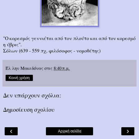
"O κορεσμός γεννιέται από τον πλούτο και από τον κορεσμό
η ύβρις".
Σόλων (639 - 559 πχ, φιλόσοφος - νομοθέτης)
Έλ λην Μακεδόνας
στις
8:40 π.μ.
Κοινή χρήση
Δεν υπάρχουν σχόλια:
Δημοσίευση σχολίου
‹
›
Αρχική σελίδα