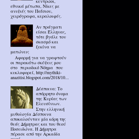
κεντρώοι,
εθνικά μέτωπα, Νίκες με
ανιψιές του Παΐσιου,
χειρόγραφα, κεραλοιφές.
Αν πράγματι
είσαι Έλληνας,
τότε βγάλε τον
σκασμό και
ξεκίνα να
ματώνεις
Αφορμή για να γραφτούν
οι παρακάτω σκέψεις μου
στο περιοδικό Νόημα που
κυκλοφορεί, http://mythiki-
anazitisi.blogspot.com/2018/10...
Δέσποινα: Το
απόρρητο όνομα
της Κυρίας των
Ελευσίνιων.
Στην ελληνική
μυθολογία Δέσποινα
αποκαλούνταν μία κόρη της
θεάς Δήμητρας και του θεού
Ποσειδώνα. Η Δήμητρα
πέρασε από την Αρκαδία
αναζ...