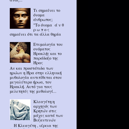
Τι σημαίνει το
όνομα
άνθρωπος;
"Το όνομα ά ν θ
ρ ω π ο ς
σημαίνει ότι τα άλλα θηρία
Ετυμολογία του
ονόματος
Ηρακλής και το
παράδοξο της
Ήρας
Αν και προστάτιδα των
ηρώων η Ήρα στην ελληνική
μυθολογία αντιτίθεται στον
μεγαλύτερο ήρωα, τον
Ηρακλή. Αυτό για τους
μελετητές της μυθολογί...
Κλεαγέτη:η
αρχηγός των
Κρητών στις
μάχες κατά των
Βυζαντινών
Η Κλεαγέτη , ιέρεια της