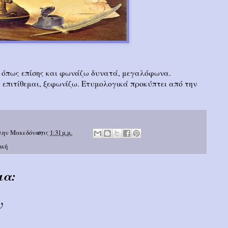
, όπως επίσης και φωνάζω δυνατά, μεγαλόφωνα.
 επιτίθεμαι, ξεφωνίζω. Ετυμολογικά προκύπτει από την
λην Μακεδόνας
στις
1:31 μ.μ.
ική
ια:
υ