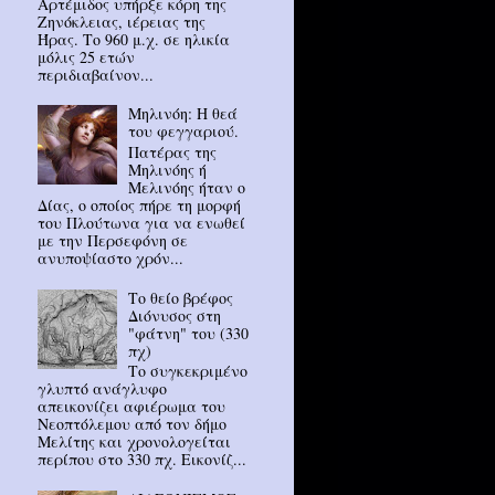
Αρτέμιδος υπήρξε κόρη της
Ζηνόκλειας, ιέρειας της
Ήρας. Το 960 μ.χ. σε ηλικία
μόλις 25 ετών
περιδιαβαίνον...
Μηλινόη: Η θεά
του φεγγαριού.
Πατέρας της
Μηλινόης ή
Μελινόης ήταν ο
Δίας, ο οποίος πήρε τη μορφή
του Πλούτωνα για να ενωθεί
με την Περσεφόνη σε
ανυποψίαστο χρόν...
Το θείο βρέφος
Διόνυσος στη
"φάτνη" του (330
πχ)
Το συγκεκριμένο
γλυπτό ανάγλυφο
απεικονίζει αφιέρωμα του
Νεοπτόλεμου από τον δήμο
Μελίτης και χρονολογείται
περίπου στο 330 πχ. Εικονίζ...